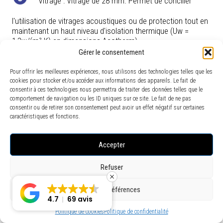
Vitrage : Vitrage de 28 mm. Permet de concilier
l'utilisation de vitrages acoustiques ou de protection tout en
maintenant un haut niveau d'isolation thermique (Uw =
1,3w/(m².K) en dimensions Acotherm).
Gérer le consentement
Vitrage structurel solidaire du noyau composite : qui
Pour offrir les meilleures expériences, nous utilisons des technologies telles que les
assure la stabilité de l'ouvrant et pérennise le
cookies pour stocker et/ou accéder aux informations des appareils. Le fait de
fonctionnement des organes de fermeture.
consentir à ces technologies nous permettra de traiter des données telles que le
comportement de navigation ou les ID uniques sur ce site. Le fait de ne pas
consentir ou de retirer son consentement peut avoir un effet négatif sur certaines
caractéristiques et fonctions.
Accepter
LES PERFORMANCES
Refuser
Uw jusqu'à 1,3
Voir les préférences
4.7
69 avis
Sw jusqu'à 0,50
Politique de cookies
Politique de confidentialité