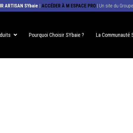
IR ARTISAN SYbaie
|
ACCÉDER À M ESPACE PRO
| Un site du Group
duits
Pourquoi Choisir SYbaie ?
La Communauté 