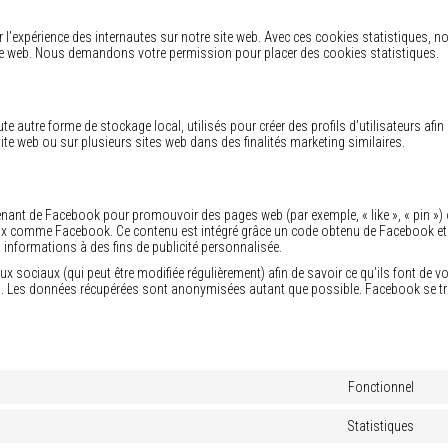
 l’expérience des internautes sur notre site web. Avec ces cookies statistiques, n
ite web. Nous demandons votre permission pour placer des cookies statistiques.
 autre forme de stockage local, utilisés pour créer des profils d’utilisateurs afin
ce site web ou sur plusieurs sites web dans des finalités marketing similaires.
nant de Facebook pour promouvoir des pages web (par exemple, « like », « pin ») 
iaux comme Facebook. Ce contenu est intégré grâce un code obtenu de Facebook et
s informations à des fins de publicité personnalisée.
eaux sociaux (qui peut être modifiée régulièrement) afin de savoir ce qu’ils font de v
ies. Les données récupérées sont anonymisées autant que possible. Facebook se t
Fonctionnel
Co
to
ser
Statistiques
Co
wo
to