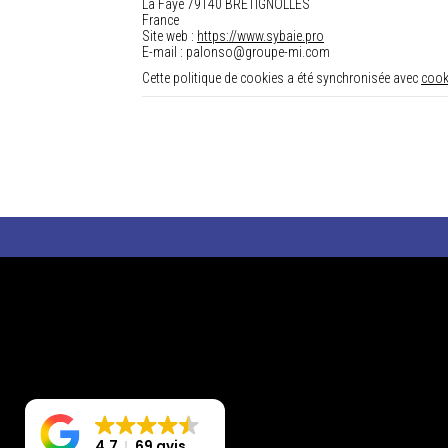
La Faye 79140 BRETIGNOLLES
France
Site web :
https://www.sybaie.pro
E-mail :
palonso@
groupe-mi.com
Cette politique de cookies a été synchronisée avec
cook
4.7
69 avis