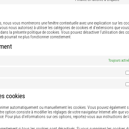
Co
str
to
ser
div
is, nous vous montrerons une fenêtre contextuelle avec une explication sur les co
» vous nous autorisez à utiliser les catégories de cookies et d’extensions que vou
 dans la présente politique de cookies. Vous pouvez désactiver l’utilisation des c
 web pourrait ne plus fonctionner correctement.
ement
Toujours activ
les cookies
upprimer automatiquement ou manuellement les cookies. Vous pouvez également sp
re option consiste à modifier les réglages de votre navigateur Internet afin que v
cé. Pour plus d’informations sur ces options, reportez-vous aux instructions de l
correctement si tous les cookies sont désactivés. Si vous supprimez les cookies 