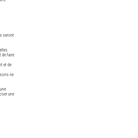
es seront
lles.
 de faire
t et de
isons ne
 une
poser une