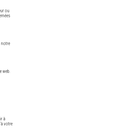
eur ou
ernées
 notre
te web.
ir à
’à votre