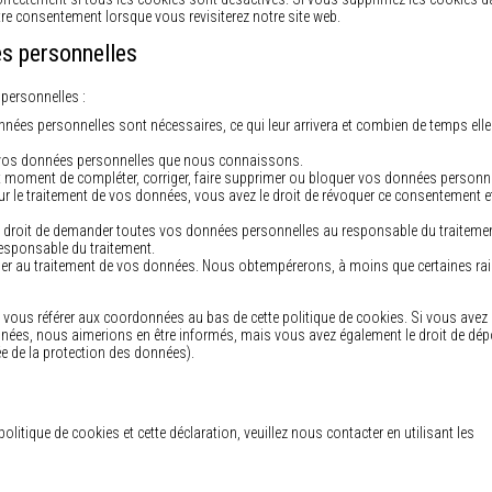
tre consentement lorsque vous revisiterez notre site web.
es personnelles
personnelles :
nées personnelles sont nécessaires, ce qui leur arrivera et combien de temps ell
 à vos données personnelles que nous connaissons.
tout moment de compléter, corriger, faire supprimer ou bloquer vos données personne
le traitement de vos données, vous avez le droit de révoquer ce consentement et
le droit de demander toutes vos données personnelles au responsable du traitemen
 responsable du traitement.
er au traitement de vos données. Nous obtempérerons, à moins que certaines ra
ez vous référer aux coordonnées au bas de cette politique de cookies. Si vous avez
nnées, nous aimerions en être informés, mais vous avez également le droit de dé
gée de la protection des données).
itique de cookies et cette déclaration, veuillez nous contacter en utilisant les