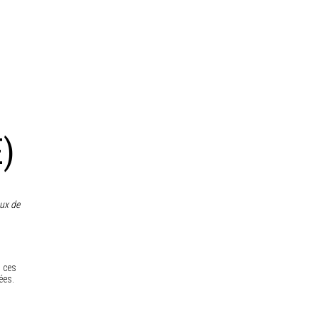
E)
aux de
s ces
ées.