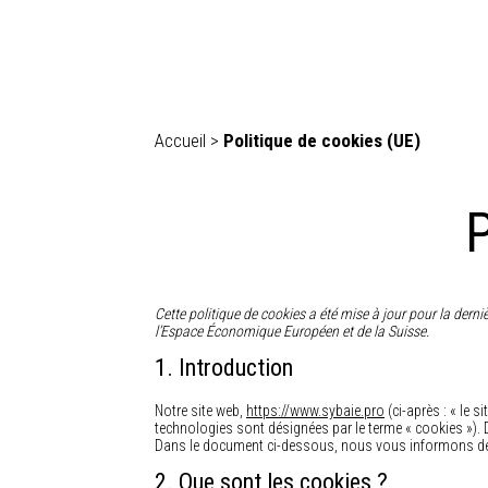
Accueil
>
Politique de cookies (UE)
P
Cette politique de cookies a été mise à jour pour la derni
l’Espace Économique Européen et de la Suisse.
1. Introduction
Notre site web,
https://www.sybaie.pro
(ci-après : « le s
technologies sont désignées par le terme « cookies »).
Dans le document ci-dessous, nous vous informons de l’
2. Que sont les cookies ?